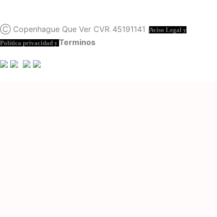
Trabaja con nosotros
Prensa
Ⓒ Copenhague Que Ver CVR
45191141
.
|
Aviso Legal y
Terminos
Política privacidad y