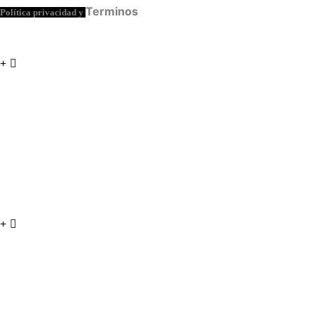
Terminos
Política privacidad y
RECURSOS
Podcast «Ecos de la Historia»
Blog «Entre Vikingos y sirenas»
Red Guías del Mundo
Guies Catalans del món
Agencia Viajes EUROPA QUE VER
AYUDA
Contacta con nosotros:
info@copenhaguequever.com
Lunes a Viernes: 9:00 a 18:00h.