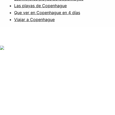
Las playas de Copenhague
Que ver en Copenhague en 4 días
Viajar a Copenhague
Somos
Tu agencia especializada en tours y viajes por Dinamarca
y Escandinavia.
Formamos un equipo de guías y profesionales locales
apasionados por el norte de Europa. Desde Copenhague
organizamos experiencias auténticas, tours privados y
viajes personalizados cuidando cada detalle para que
cada viajero descubra Escandinavia de una forma
cercana, cómoda y memorable.
Aviso Legal y Política General