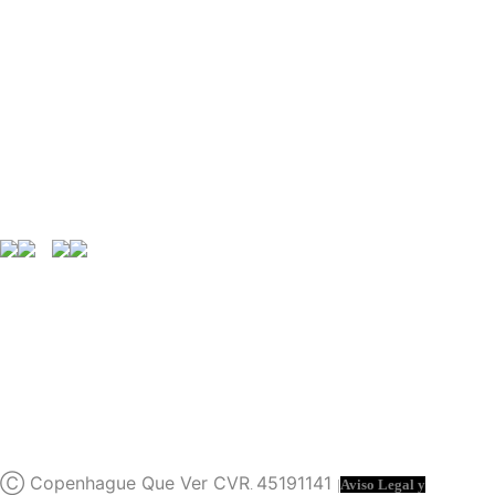
Términos y conduciones
www.copenhaguequever.com
Contacta con nosotros
info@copenhaguequever.com
Lunes a Viernes: 9:00 a 18:00h.
Enlaces de interés
Trabaja con nosotros
Prensa
Europa Que Ver
Ⓒ Copenhague Que Ver CVR
45191141
.
|
Aviso Legal y